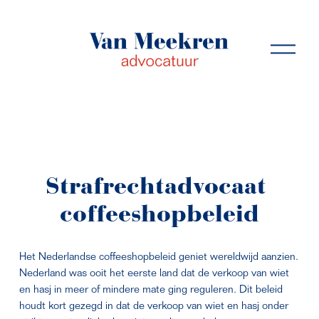
M
e
n
u
o
p
e
n
e
n
Strafrechtadvocaat 
coffeeshopbeleid
Het Nederlandse coffeeshopbeleid geniet wereldwijd aanzien. 
Nederland was ooit het eerste land dat de verkoop van wiet 
en hasj in meer of mindere mate ging reguleren. Dit beleid 
houdt kort gezegd in dat de verkoop van wiet en hasj onder 