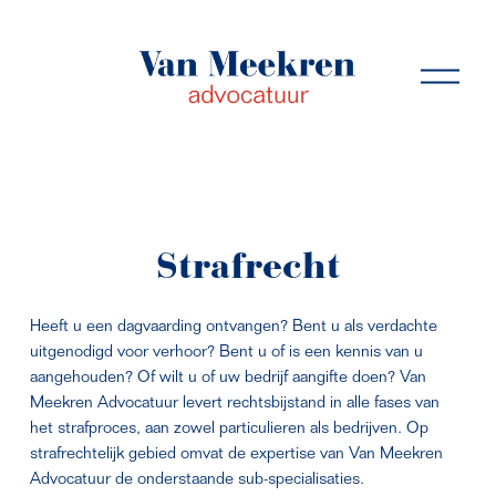
M
e
n
u
o
p
e
n
e
Strafrecht
n
Heeft u een dagvaarding ontvangen? Bent u als verdachte 
uitgenodigd voor verhoor? Bent u of is een kennis van u 
aangehouden? Of wilt u of uw bedrijf aangifte doen? Van 
Meekren Advocatuur levert rechtsbijstand in alle fases van 
het strafproces, aan zowel particulieren als bedrijven. Op 
strafrechtelijk gebied omvat de expertise van Van Meekren 
Advocatuur de onderstaande sub-specialisaties.