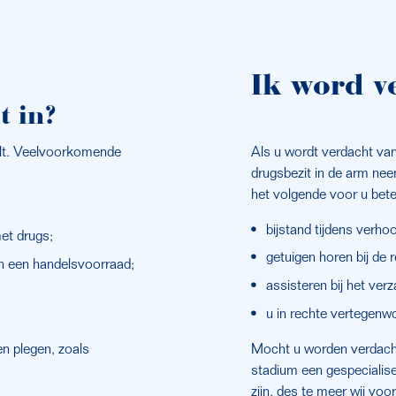
Ik word v
t in?
lt. Veelvoorkomende 
Als u wordt verdacht van
drugsbezit in de arm neem
het volgende voor u bet
bijstand tijdens verhoo
et drugs;
getuigen horen bij de r
an een handelsvoorraad;
assisteren bij het ver
u in rechte vertegenw
n plegen, zoals 
Mocht u worden verdacht 
stadium een gespecialise
zijn, des te meer wij vo