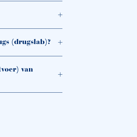
ugs (drugslab)?
tvoer) van